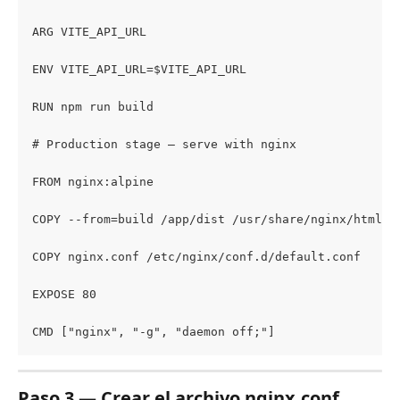
ARG VITE_API_URL
ENV VITE_API_URL=$VITE_API_URL
RUN npm run build
# Production stage — serve with nginx
FROM nginx:alpine
COPY --from=build /app/dist /usr/share/nginx/html
COPY nginx.conf /etc/nginx/conf.d/default.conf
EXPOSE 80
CMD ["nginx", "-g", "daemon off;"]
Paso 3 — Crear el archivo nginx.conf