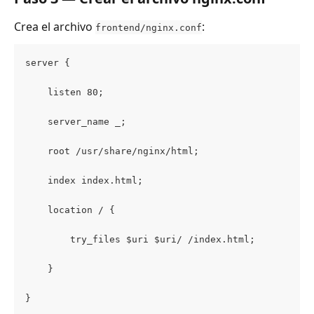
Crea el archivo 
:
frontend/nginx.conf
server {
    listen 80;
    server_name _;
    root /usr/share/nginx/html;
    index index.html;
    location / {
        try_files $uri $uri/ /index.html;
    }
}