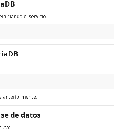
riaDB
iniciando el servicio.
riaDB
a anteriormente.
ase de datos
cuta: