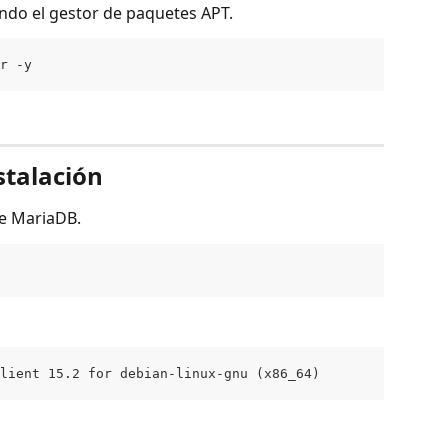
ando el gestor de paquetes APT.
r -y
nstalación
de MariaDB.
lient 15.2 for debian-linux-gnu (x86_64)