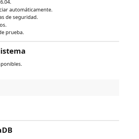
6.04.
niciar automáticamente.
as de seguridad.
os.
 de prueba.
 sistema
sponibles.
iaDB