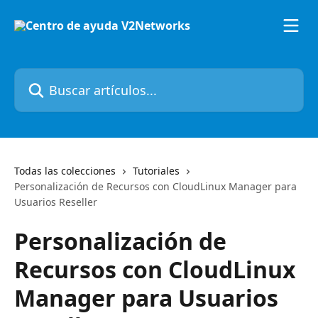
Ir al contenido principal
Buscar artículos...
Todas las colecciones
Tutoriales
Personalización de Recursos con CloudLinux Manager para
Usuarios Reseller
Personalización de
Recursos con CloudLinux
Manager para Usuarios