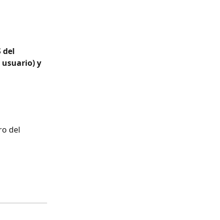
 
 del 
usuario) y 
ro del 