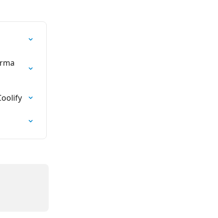
orma 
oolify