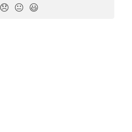
😞
😐
😃