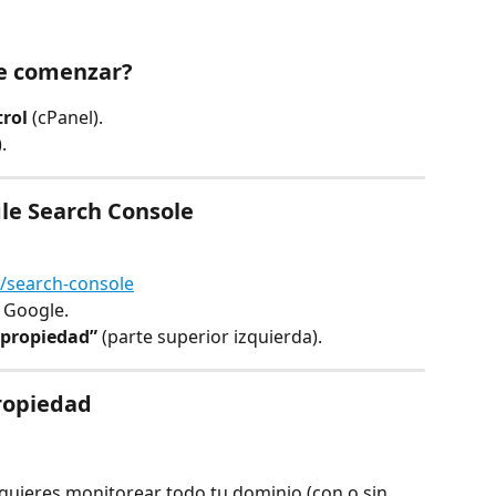
de comenzar?
trol
 (cPanel).
.
gle Search Console
m/search-console
e Google.
 propiedad”
 (parte superior izquierda).
propiedad
uieres monitorear todo tu dominio (con o sin 