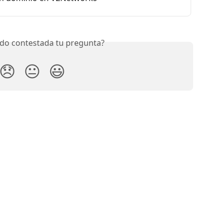
do contestada tu pregunta?
😞
😐
😃