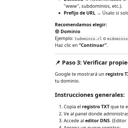
"www", subdominios, etc.).
Prefijo de URL
 → Úsalo si sol
Recomendamos elegir:
🟢 
Dominio
Ejemplo: 
 o 
tudominio.cl
midominio
Haz clic en 
“Continuar”
.
📌 Paso 3: Verificar propi
Google te mostrará un 
registro 
tu dominio.
Instrucciones generales:
Copia el 
registro TXT
 que te 
Ve al panel donde administras
Accede al 
editor DNS
. (Edito
Agrega un nuevo registro: