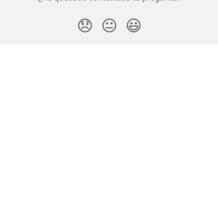
😞
😐
😃