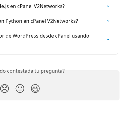
e.js en cPanel V2Networks?
ón Python en cPanel V2Networks?
or de WordPress desde cPanel usando 
do contestada tu pregunta?
😞
😐
😃