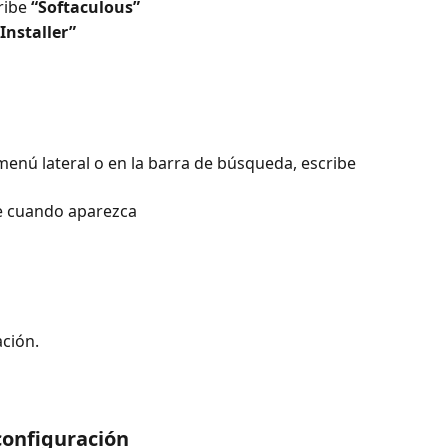
ribe 
“Softaculous”
Installer”
menú lateral o en la barra de búsqueda, escribe 
le cuando aparezca
ación.
configuración