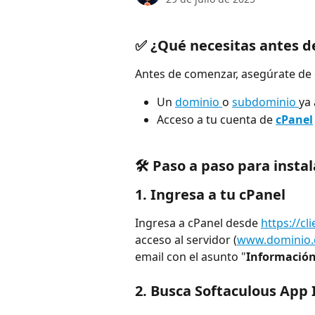
✅ ¿Qué necesitas antes d
Antes de comenzar, asegúrate de 
Un 
dominio 
o 
subdominio 
ya
Acceso a tu cuenta de 
cPanel
🛠 Paso a paso para insta
1. Ingresa a tu cPanel
Ingresa a cPanel desde 
https://cl
acceso al servidor (
www.dominio.c
email con el asunto "
Información
2. Busca 
Softaculous App I