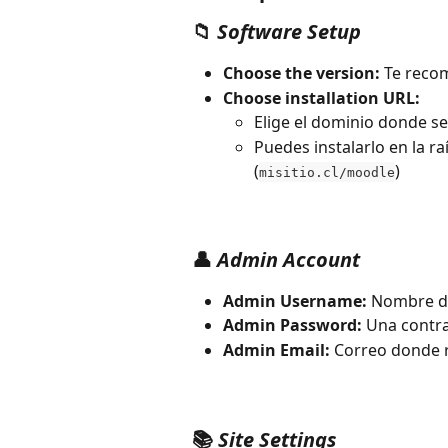
📁 
Software Setup
Choose the version:
 Te reco
Choose installation URL:
Elige el dominio donde s
Puedes instalarlo en la raí
(
)
misitio.cl/moodle
👤 
Admin Account
Admin Username:
 Nombre d
Admin Password:
 Una contr
Admin Email:
 Correo donde r
📚 
Site Settings